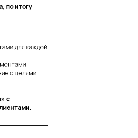
, по итогу
тами для каждой
аментами
ие с целями
» с
клиентами.