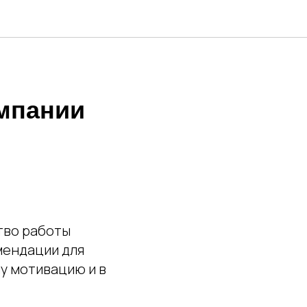
мпании
тво работы
мендации для
у мотивацию и в