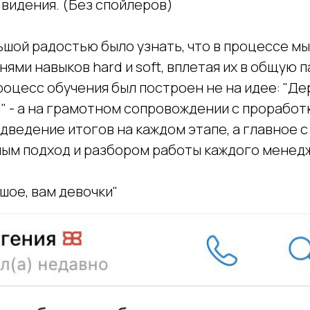
 видения. (Без спойлеров)
ьшой радостью было узнать, что в процессе м
ями навыков hard и soft, вплетая их в общую п
роцесс обучения был построен не на идее: "Де
!" - а на грамотном сопровождении с проработ
дведение итогов на каждом этапе, а главное с
ым подход и разбором работы каждого менед
шое, вам девочки"