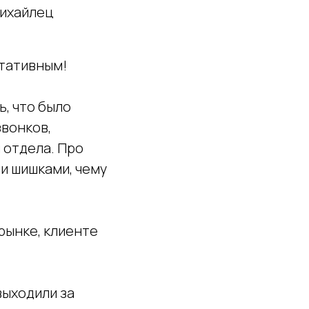
Михайлец
ьтативным!
ь, что было
звонков,
 отдела. Про
ми шишками, чему
рынке, клиенте
выходили за