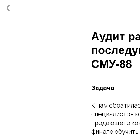
Аудит ра
последу
СМУ-88
Задача
К нам обратила
специалистов к
продающего кон
финале обучить