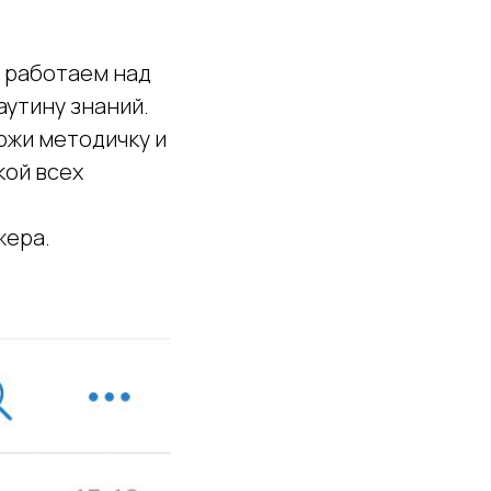
ы работаем над
аутину знаний.
ржи методичку и
кой всех
жера.